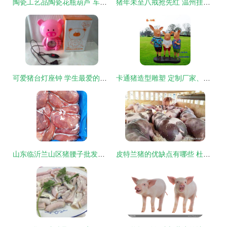
陶瓷工艺品陶瓷花瓶葫芦 车挂 家居挂件 中国结艺 饰品配件价格 厂家 图片
猪年未至八戒抢先红 温州挂历市场预言生肖经济爆发力
可爱猪台灯座钟 学生最爱的时间伴侣与温馨光源
卡通猪造型雕塑 定制厂家、价格与实景展示——为您带来生动的艺术畅想
山东临沂兰山区猪腰子批发行情解析 11元/公斤带来的商机与挑战
皮特兰猪的优缺点有哪些 杜洛克和皮特兰杂交怎样