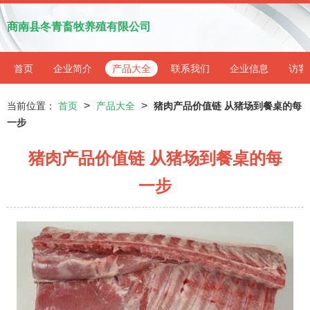
商南县冬青畜牧养殖有限公司
首页
企业简介
产品大全
联系我们
企业信息
访客
>
>
当前位置：
首页
产品大全
猪肉产品价值链 从猪场到餐桌的每
一步
猪肉产品价值链 从猪场到餐桌的每
一步