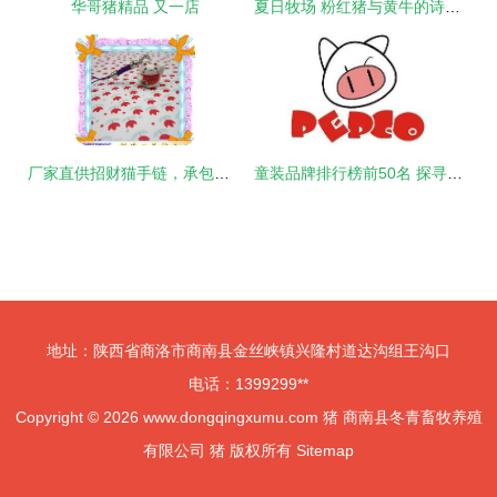
华哥猪精品 又一店
夏日牧场 粉红猪与黄牛的诗意时光
厂家直供招财猫手链，承包你的好运与财富之源
童装品牌排行榜前50名 探寻高性价比与时尚之选
地址：陕西省商洛市商南县金丝峡镇兴隆村道达沟组王沟口
电话：1399299**
Copyright © 2026
www.dongqingxumu.com
猪
商南县冬青畜牧养殖
有限公司
猪
版权所有
Sitemap